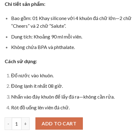
Chi tiết sản phẩm:
Bao gồm: 01 Khay silicone với 4 khuôn đá chữ lớn—2 chữ
“Cheers” và 2 chữ “Salute”.
Dung tích: Khoảng 90 ml mỗi viên.
Không chứa BPA và phthalate.
Cách sử dụng:
Đổ nước vào khuôn.
Đông lạnh ít nhất 08 giờ.
Nhấn vào đáy khuôn để lấy đá ra—không cần rửa.
Rót đồ uống lên viên đá chữ.
Khay Làm Đá Hình Chữ Cheers quantity
ADD TO CART