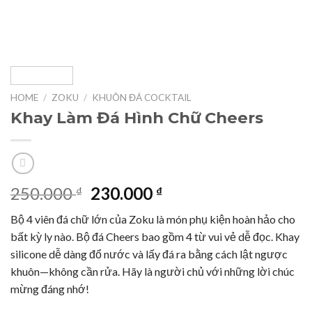
HOME
/
ZOKU
/
KHUÔN ĐÁ COCKTAIL
Khay Làm Đá Hình Chữ Cheers
Original
Current
250.000
230.000
₫
₫
price
price
Bộ 4 viên đá chữ lớn của Zoku là món phụ kiện hoàn hảo cho
was:
is:
bất kỳ ly nào. Bộ đá Cheers bao gồm 4 từ vui vẻ dễ đọc. Khay
250.000 ₫.
230.000 ₫.
silicone dễ dàng đổ nước và lấy đá ra bằng cách lật ngược
khuôn—không cần rửa. Hãy là người chủ với những lời chúc
mừng đáng nhớ!