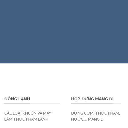
ĐÔNG LẠNH
HỘP ĐỰNG MANG ĐI
CÁC LOẠI KHUÔN VÀ MÁY
ĐỰNG CƠM, THỰC PHẨM,
LÀM THỰC PHẨM LẠNH
NƯỚC,… MANG ĐI