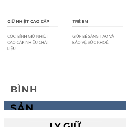
GIỮ NHIỆT CAO CẤP
TRẺ EM
CỐC, BÌNH GIỮ NHIỆT
GIÚP BÉ SÁNG TẠO VÀ
CAO CẤP, NHIỀU CHẤT
BẢO VỆ SỨC KHOẺ
LIỆU
BÌNH
GIỮ NHIỆT
SẢN
CAO CẤP
PHẨM
Lorem ipsum dolor sit amet, consectetuer
LY GIỮ
adipiscing elit, sed diam nonummy nibh euismod
GIỮ
tincidunt ut laoreet dolore magna aliquam erat