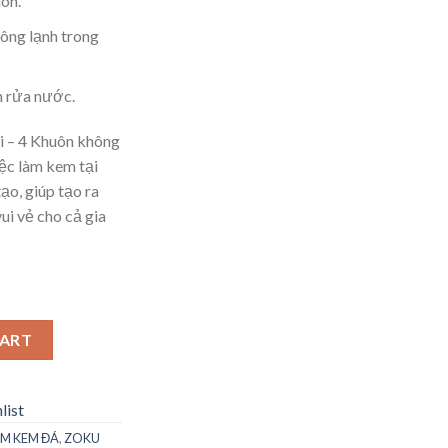
ôn.
ông lạnh trong
n rửa nước.
i – 4 Khuôn không
iệc làm kem tại
ạo, giúp tạo ra
ui vẻ cho cả gia
 - 4 Khuôn quantity
CART
list
M KEM ĐÁ
,
ZOKU