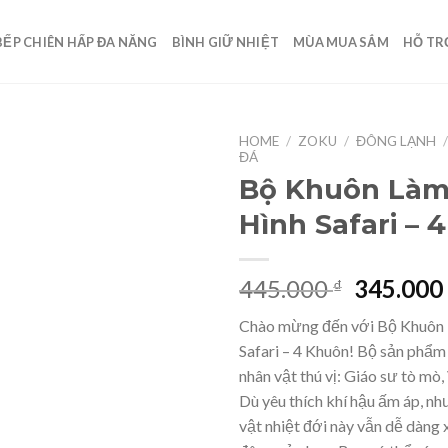
BẾP CHIÊN HẤP ĐA NĂNG
BÌNH GIỮ NHIỆT
MÙA MUA SẮM
HỖ TR
HOME
/
ZOKU
/
ĐÔNG LẠNH
ĐÁ
Bộ Khuôn Là
Hình Safari – 
Add to
wishlist
Original
445.000
345.00
₫
price
Chào mừng đến với Bộ Khuôn
was:
Safari – 4 Khuôn! Bộ sản phẩ
445.000 
nhân vật thú vị: Giáo sư tò mò, 
Dù yêu thích khí hậu ấm áp, n
vật nhiệt đới này vẫn dễ dàng 