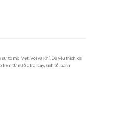
 tò mò, Vẹt, Voi và Khỉ. Dù yêu thích khí
 kem từ nước trái cây, sinh tố, bánh