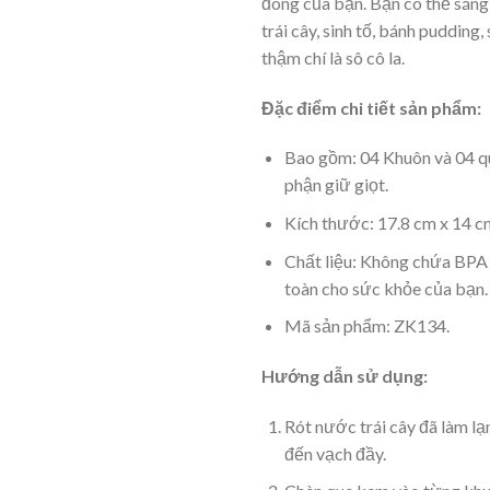
đông của bạn. Bạn có thể sán
trái cây, sinh tố, bánh pudding
thậm chí là sô cô la.
Đặc điểm chi tiết sản phẩm:
Bao gồm: 04 Khuôn và 04 q
phận giữ giọt.
Kích thước: 17.8 cm x 14 c
Chất liệu: Không chứa BPA 
toàn cho sức khỏe của bạn.
Mã sản phẩm: ZK134.
Hướng dẫn sử dụng:
Rót nước trái cây đã làm l
đến vạch đầy.