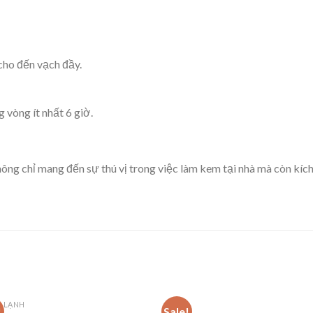
cho đến vạch đầy.
 vòng ít nhất 6 giờ.
g chỉ mang đến sự thú vị trong việc làm kem tại nhà mà còn kích 
 LẠNH
ĐIỆN
!
Sale!