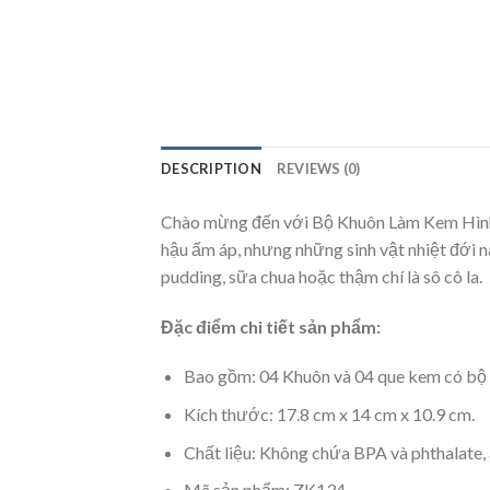
DESCRIPTION
REVIEWS (0)
Chào mừng đến với Bộ Khuôn Làm Kem Hình Sa
hậu ấm áp, nhưng những sinh vật nhiệt đới n
pudding, sữa chua hoặc thậm chí là sô cô la.
Đặc điểm chi tiết sản phẩm:
Bao gồm: 04 Khuôn và 04 que kem có bộ 
Kích thước: 17.8 cm x 14 cm x 10.9 cm.
Chất liệu: Không chứa BPA và phthalate,
Mã sản phẩm: ZK134.