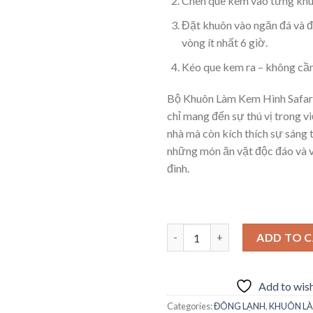
Chèn que kem vào từng khu
Đặt khuôn vào ngăn đá và đ
vòng ít nhất 6 giờ.
Kéo que kem ra – không cầ
Bộ Khuôn Làm Kem Hình Safar
chỉ mang đến sự thú vị trong v
nhà mà còn kích thích sự sáng t
những món ăn vặt độc đáo và v
đình.
Bộ Khuôn Làm Kem Hình Safari
ADD TO 
Add to wish
Categories:
ĐÔNG LẠNH
,
KHUÔN LÀ