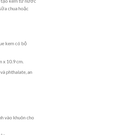
g tạo kem từ nước
, sữa chua hoặc
ue kem có bộ
m x 10.9 cm.
và phthalate, an
ạnh vào khuôn cho