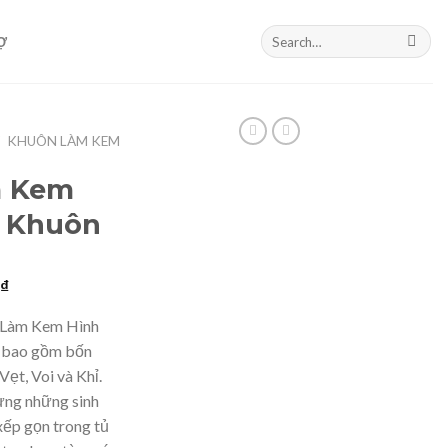
Search
Ợ
for:
/
KHUÔN LÀM KEM
m Kem
4 Khuôn
Current
0
₫
price
 Làm Kem Hình
is:
m bao gồm bốn
₫.
345.000 ₫.
Vẹt, Voi và Khỉ.
hưng những sinh
xếp gọn trong tủ