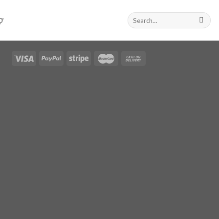
Search
Ợ
for: