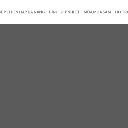
BẾP CHIÊN HẤP ĐA NĂNG
BÌNH GIỮ NHIỆT
MÙA MUA SẮM
HỖ TR