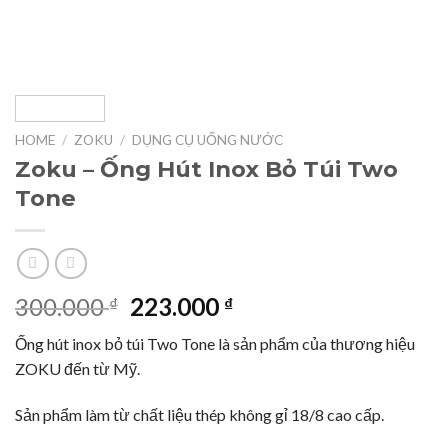
HOME
/
ZOKU
/
DỤNG CỤ UỐNG NƯỚC
Zoku – Ống Hút Inox Bỏ Túi Two
Tone
Original
Current
300.000
223.000
₫
₫
price
price
Ống hút inox bỏ túi Two Tone là sản phẩm của thương hiệu
was:
is:
ZOKU đến từ Mỹ.
300.000 ₫.
223.000 ₫.
Sản phẩm làm từ chất liệu thép không gỉ 18/8 cao cấp.