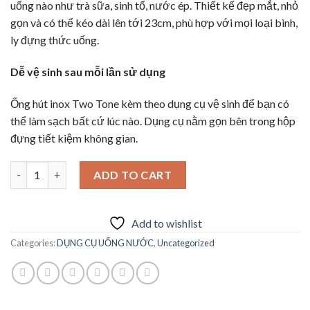
uống nào như trà sữa, sinh tố, nước ép. Thiết kế đẹp mắt, nhỏ
gọn và có thể kéo dài lên tới 23cm, phù hợp với mọi loại bình,
ly đựng thức uống.
Dễ vệ sinh sau mỗi lần sử dụng
Ống hút inox Two Tone kèm theo dụng cụ vệ sinh để bạn có
thể làm sạch bất cứ lúc nào. Dụng cụ nằm gọn bên trong hộp
đựng tiết kiệm không gian.
Zoku - Ống Hút Inox Bỏ Túi Two Tone quantity
ADD TO CART
Add to wishlist
Categories:
DỤNG CỤ UỐNG NƯỚC
,
Uncategorized