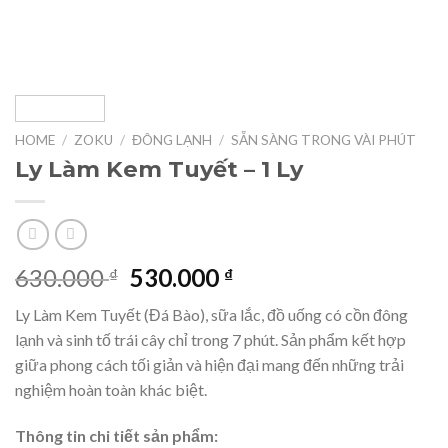
HOME
/
ZOKU
/
ĐÔNG LẠNH
/
SẴN SÀNG TRONG VÀI PHÚT
Ly Làm Kem Tuyết – 1 Ly
Original
Current
630.000
530.000
₫
₫
price
price
Ly Làm Kem Tuyết (Đá Bào), sữa lắc, đồ uống có cồn đông
was:
is:
lạnh và sinh tố trái cây chỉ trong 7 phút. Sản phẩm kết hợp
630.000 ₫.
530.000 ₫.
giữa phong cách tối giản và hiện đại mang đến những trải
nghiệm hoàn toàn khác biệt.
Thông tin chi tiết sản phẩm: