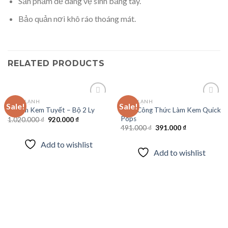
Sản phẩm dễ dàng vệ sinh bằng tay.
Bảo quản nơi khô ráo thoáng mát.
RELATED PRODUCTS
ĐÔNG LẠNH
ĐÔNG LẠNH
Sale!
Sale!
Sách Công Thức Làm Kem Quick
Ly Làm Kem Tuyết – Bộ 2 Ly
Pops
Original
Current
1.020.000
₫
920.000
₫
Add to
Add to
price
price
Original
Current
491.000
₫
391.000
₫
wishlist
wishlist
was:
is:
price
price
1.020.000 ₫.
920.000 ₫.
was:
is:
Add to wishlist
491.000 ₫.
391.000 ₫.
Add to wishlist