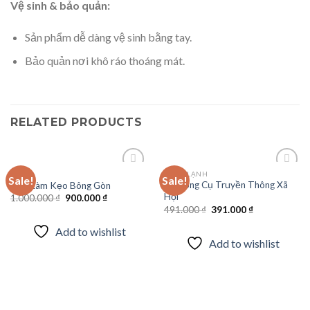
Vệ sinh & bảo quản:
Sản phẩm dễ dàng vệ sinh bằng tay.
Bảo quản nơi khô ráo thoáng mát.
RELATED PRODUCTS
ĐIỆN
ĐÔNG LẠNH
Sale!
Sale!
Bộ Công Cụ Truyền Thông Xã
Máy Làm Kẹo Bông Gòn
Hội
Original
Current
1.000.000
₫
900.000
₫
Add to
Add to
price
price
Original
Current
491.000
₫
391.000
₫
wishlist
wishlist
was:
is:
price
price
1.000.000 ₫.
900.000 ₫.
was:
is:
Add to wishlist
491.000 ₫.
391.000 ₫.
Add to wishlist