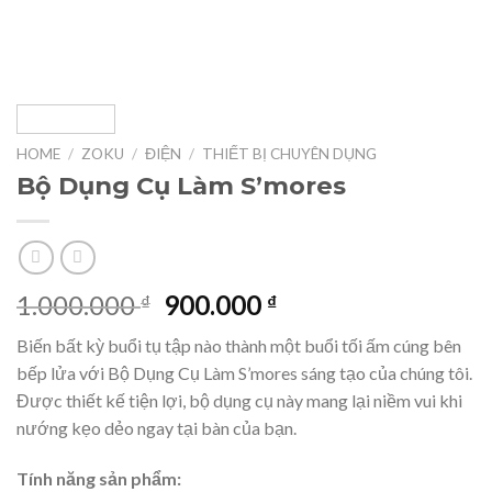
HOME
/
ZOKU
/
ĐIỆN
/
THIẾT BỊ CHUYÊN DỤNG
Bộ Dụng Cụ Làm S’mores
Original
Current
1.000.000
900.000
₫
₫
price
price
Biến bất kỳ buổi tụ tập nào thành một buổi tối ấm cúng bên
was:
is:
bếp lửa với Bộ Dụng Cụ Làm S’mores sáng tạo của chúng tôi.
1.000.000 ₫.
900.000 ₫.
Được thiết kế tiện lợi, bộ dụng cụ này mang lại niềm vui khi
nướng kẹo dẻo ngay tại bàn của bạn.
Tính năng sản phẩm: