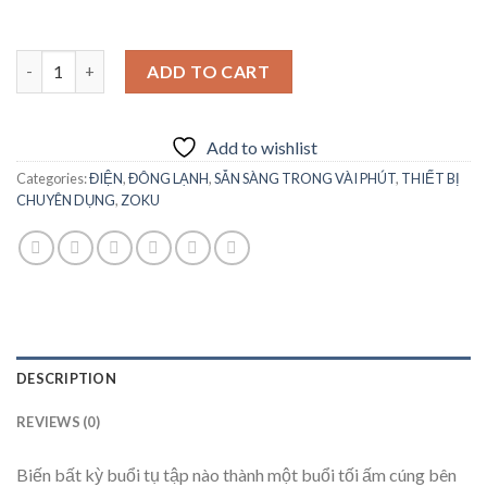
Bộ Dụng Cụ Làm S'mores quantity
ADD TO CART
Add to wishlist
Categories:
ĐIỆN
,
ĐÔNG LẠNH
,
SẴN SÀNG TRONG VÀI PHÚT
,
THIẾT BỊ
CHUYÊN DỤNG
,
ZOKU
DESCRIPTION
REVIEWS (0)
Biến bất kỳ buổi tụ tập nào thành một buổi tối ấm cúng bên